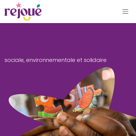
Se rendre au contenu
Nos missions
sociale, environnementale et solidaire