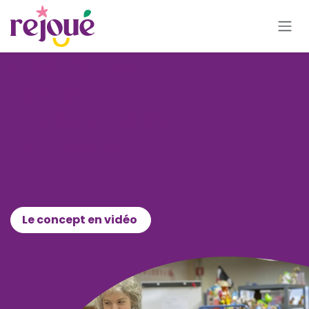
Se rendre au contenu
Avec Rejoué,
donnez
une seconde vie
aux jouets.
Le concept en vidéo