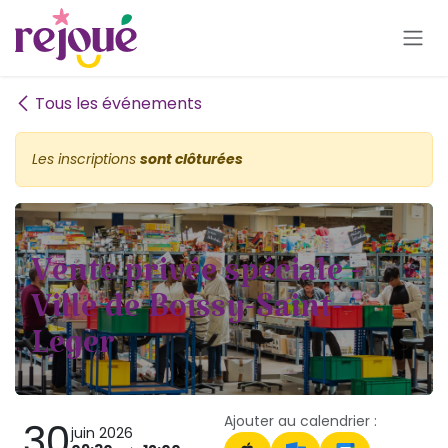
Se rendre au contenu
Tous les événements
Les inscriptions
sont clôturées
Vente privée spéciale -
Ville de Boissy-Saint-
Leger
Ajouter au calendrier :
30
juin 2026