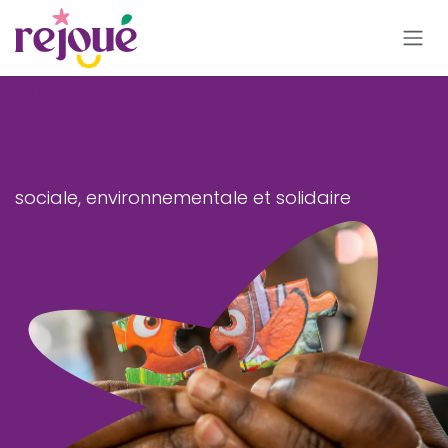
Se rendre au contenu
Nos missions
sociale, environnementale et solidaire