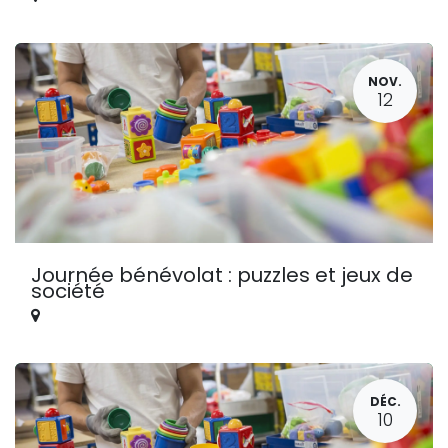
NOV.
12
Journée bénévolat : puzzles et jeux de
société
DÉC.
10