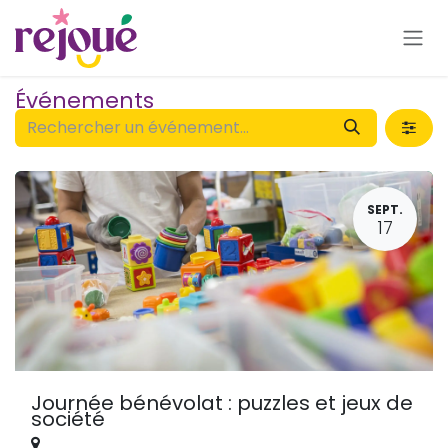
Se rendre au contenu
Événements
SEPT.
17
Journée bénévolat : puzzles et jeux de
société