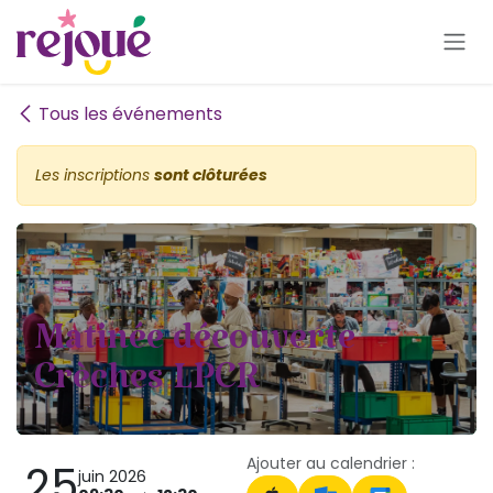
Se rendre au contenu
Tous les événements
Les inscriptions
sont clôturées
Matinée découverte
Crèches LPCR
Ajouter au calendrier :
25
juin 2026