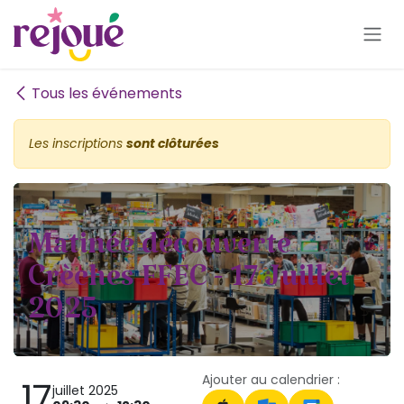
Se rendre au contenu
Tous les événements
Les inscriptions
sont clôturées
Matinée découverte
Crèches FFEC - 17 Juillet
2025
Ajouter au calendrier :
17
juillet 2025