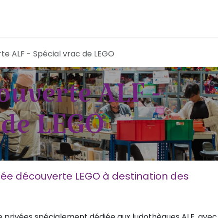
Acheter solidaire
Donner et s'engager
Parten
te ALF - Spécial vrac de LEGO
ouverte ALF -
c de LEGO
née découverte LEGO à destination des
te privées spécialement dédiée aux ludothèques ALF, avec