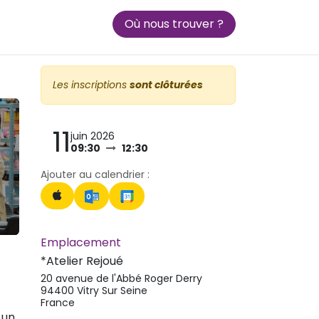
Où nous trouver ?
ariats
Au coeur de Rejoué
Les inscriptions
sont clôturées
11
juin 2026
09:30
12:30
Ajouter au calendrier :
Emplacement
*Atelier Rejoué
20 avenue de l'Abbé Roger Derry
94400 Vitry Sur Seine
France
 un