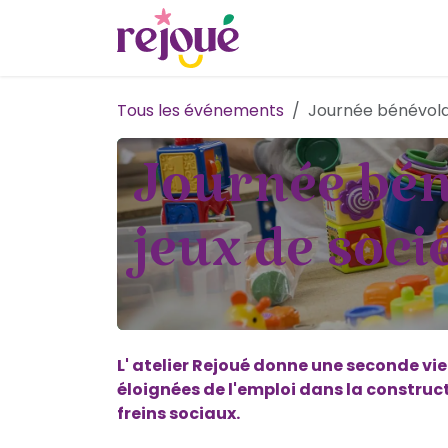
Se rendre au contenu
Découvrir Rejoué
Tous les événements
Journée bénévolat
Journée béné
jeux de soci
L' atelier Rejoué donne une seconde vi
éloignées de l'emploi dans la constructi
freins sociaux.