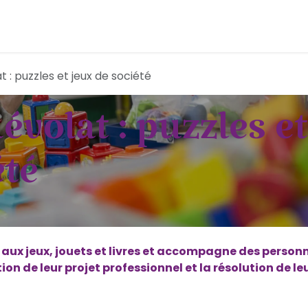
Acheter solidaire
Donner et s'engager
Parten
 : puzzles et jeux de société
volat : puzzles et
été
e aux jeux, jouets et livres et accompagne des person
on de leur projet professionnel et la résolution de le