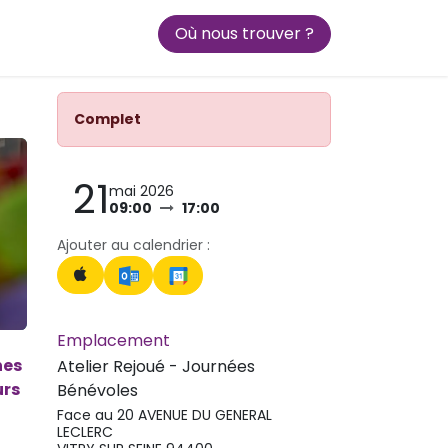
Où nous trouver ?
ariats
Au coeur de Rejoué
Complet
21
mai 2026
09:00
17:00
Ajouter au calendrier :
Emplacement
nes
Atelier Rejoué - Journées
urs
Bénévoles
Face au 20 AVENUE DU GENERAL
LECLERC